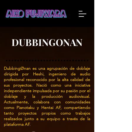
DUBBINGONAN
DubbingØnan es una agrupación de doblaje
dirigida por Heshi, ingeniero de audio
profesional reconocido por la alta calidad de
sus proyectos. Nació como una iniciativa
independiente impulsada por su pasión por el
doblaje y la producción audiovisual.
Actualmente, colabora con comunidades
como Pianotaku y Hentai AF, compartiendo
tanto proyectos propios como trabajos
realizados junto a su equipo a través de la
plataforma AF.