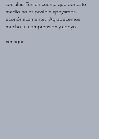
sociales. Ten en cuenta que por este 
medio no es posible apoyarnos 
económicamente. ¡Agradecemos 
mucho tu comprensión y apoyo!
Ver aquí: