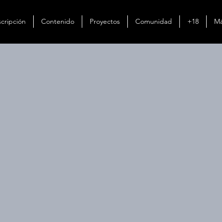
cripción
Contenido
Proyectos
Comunidad
+18
Má