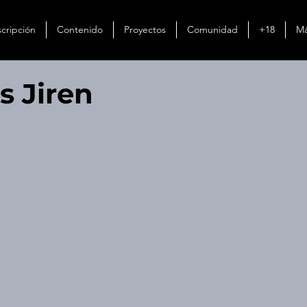
cripción
Contenido
Proyectos
Comunidad
+18
Má
s Jiren