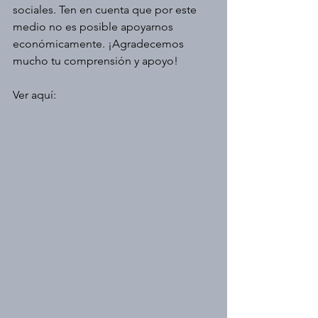
sociales. Ten en cuenta que por este 
medio no es posible apoyarnos 
económicamente. ¡Agradecemos 
mucho tu comprensión y apoyo!
Ver aquí: