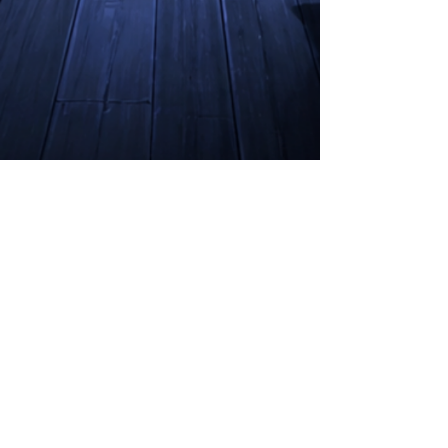
Ya que estás aquí
Explora también el
contenido del apartado
general, donde hay
cortos, covers,
proyectos de doblaje,