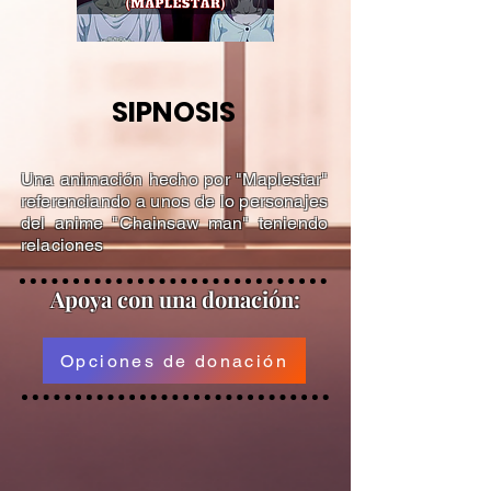
SIPNOSIS
Una animación hecho por "Maplestar"
referenciando a unos de lo personajes
del anime "Chainsaw man" teniendo
relaciones
Apoya
con una donación:
Opciones de donación