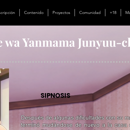
cripción
Contenido
Proyectos
Comunidad
+18
Má
e wa Yanmama Junyuu-c
SIPNOSIS
Después de algunas dificultades con su m
terminó mudándose de nuevo a la casa d