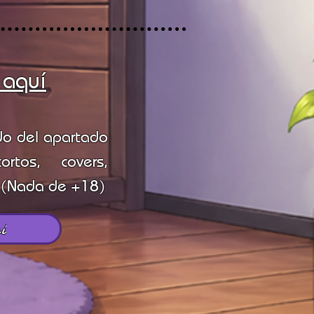
 aquí
do del apartado
rtos, covers,
. (Nada de +18)
í