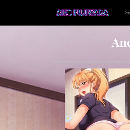
Des
An