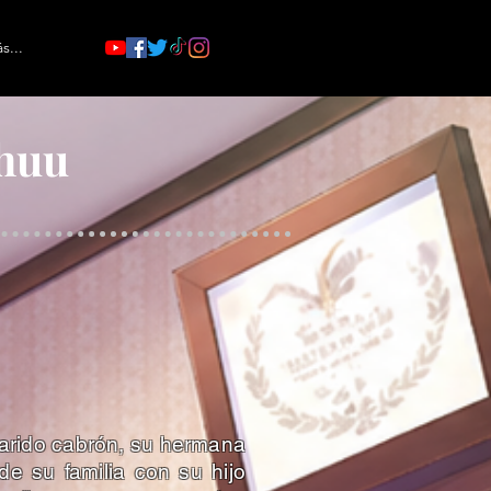
s...
huu
arido cabrón, su hermana
e su familia con su hijo