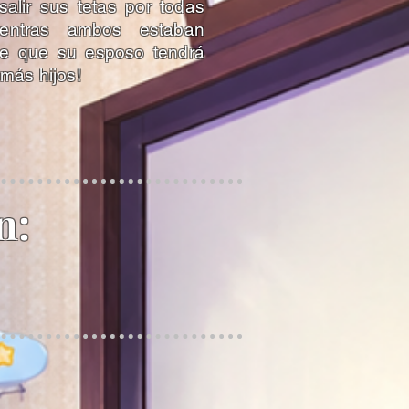
salir sus tetas por todas
ientras ambos estaban
ece que su esposo tendrá
 más hijos!
n: