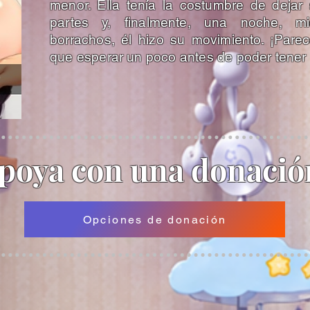
menor. Ella tenía la costumbre de dejar 
partes y, finalmente, una noche, m
borrachos, él hizo su movimiento. ¡Par
que esperar un poco antes de poder tener
poya
con una donació
Opciones de donación